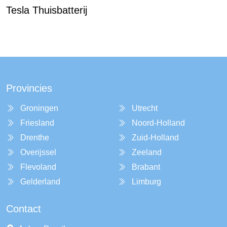
Tesla Thuisbatterij
Provincies
Groningen
Utrecht
Friesland
Noord-Holland
Drenthe
Zuid-Holland
Overijssel
Zeeland
Flevoland
Brabant
Gelderland
Limburg
Contact