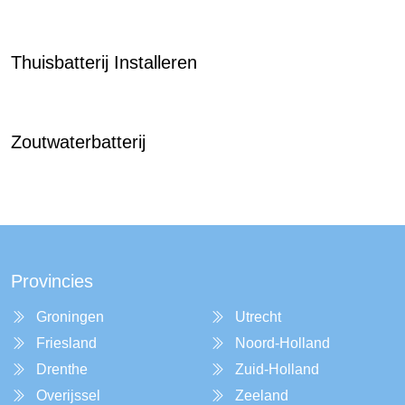
Thuisbatterij Installeren
Zoutwaterbatterij
Provincies
Groningen
Utrecht
Friesland
Noord-Holland
Drenthe
Zuid-Holland
Overijssel
Zeeland